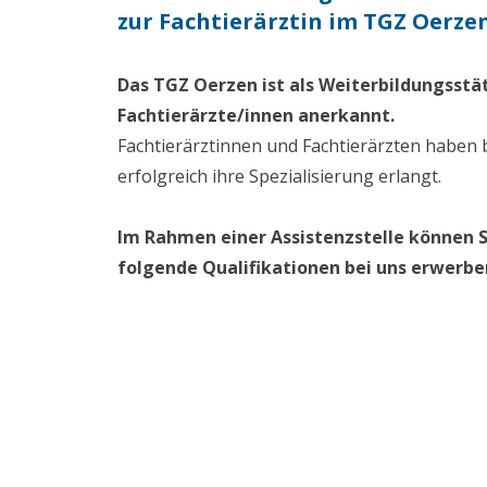
zur Fachtierärztin im TGZ Oerze
Das TGZ Oerzen ist als Weiterbildungsstä
Fachtierärzte/innen anerkannt.
Fachtierärztinnen und Fachtierärzten haben 
erfolgreich ihre Spezialisierung erlangt.
Im Rahmen einer Assistenzstelle können S
folgende Qualifikationen bei uns erwerbe
FTA/FTÄ für Kleintiere
FTA/FTÄ für Kleintierchirurgie
Zusatzbezeichnung
Augenheilkunde