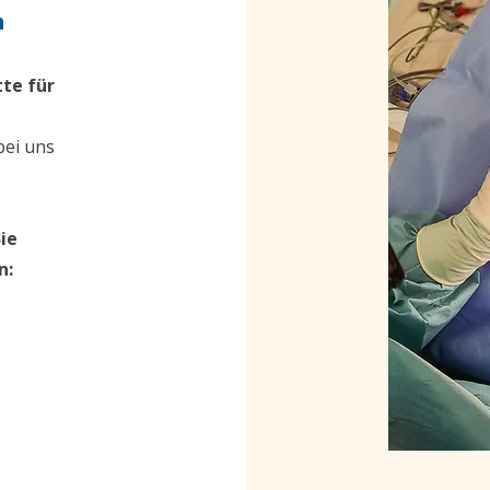
n
tte für
bei uns
ie
n: