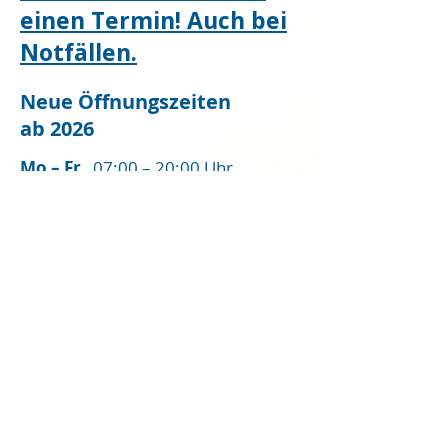
einen Termin! Auch bei
Notfällen.
Neue Öffnungszeiten
ab
2026
Mo – Fr
0
7:00 – 20:00 Uhr
Mo – Fr
20
:00 – 22:00 Uhr
(Notfälle)
Sa
10:00 – 18:00 Uhr
(Notfälle)
So
10:00 – 18:00 Uhr
(Notfälle)
Notfall Nr.
04134/939 19 00